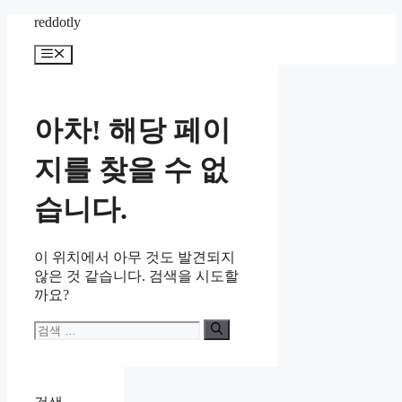
컨
reddotly
텐
메
츠
뉴
로
건
너
아차! 해당 페이
뛰
기
지를 찾을 수 없
습니다.
이 위치에서 아무 것도 발견되지
않은 것 같습니다. 검색을 시도할
까요?
검
색: