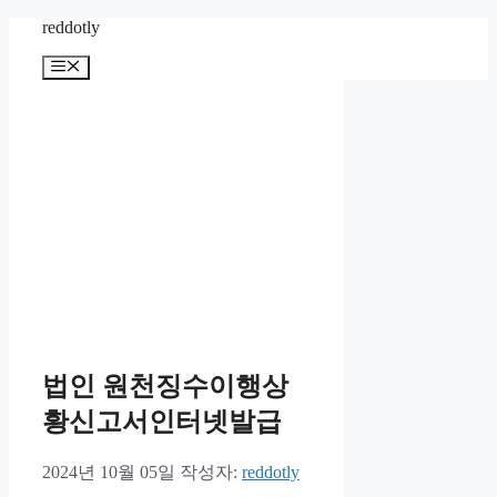
컨
reddotly
텐
메
츠
뉴
로
건
너
뛰
기
법인 원천징수이행상
황신고서인터넷발급
2024년 10월 05일
작성자:
reddotly