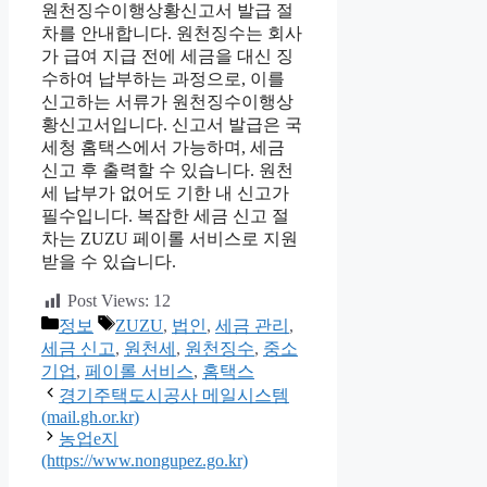
원천징수이행상황신고서 발급 절
차를 안내합니다. 원천징수는 회사
가 급여 지급 전에 세금을 대신 징
수하여 납부하는 과정으로, 이를
신고하는 서류가 원천징수이행상
황신고서입니다. 신고서 발급은 국
세청 홈택스에서 가능하며, 세금
신고 후 출력할 수 있습니다. 원천
세 납부가 없어도 기한 내 신고가
필수입니다. 복잡한 세금 신고 절
차는 ZUZU 페이롤 서비스로 지원
받을 수 있습니다.
Post Views:
12
카
태
정보
ZUZU
,
법인
,
세금 관리
,
테
그
세금 신고
,
원천세
,
원천징수
,
중소
고
기업
,
페이롤 서비스
,
홈택스
리
경기주택도시공사 메일시스템
(mail.gh.or.kr)
농업e지
(https://www.nongupez.go.kr)