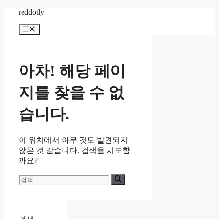
컨
reddotly
텐
메
츠
뉴
로
건
너
아차! 해당 페이
뛰
기
지를 찾을 수 없
습니다.
이 위치에서 아무 것도 발견되지
않은 것 같습니다. 검색을 시도할
까요?
검
색: