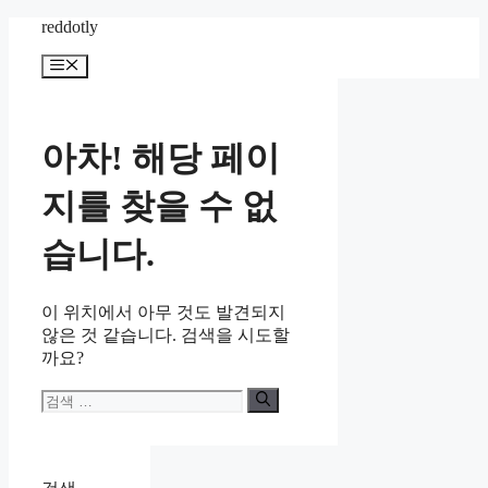
컨
reddotly
텐
메
츠
뉴
로
건
너
아차! 해당 페이
뛰
기
지를 찾을 수 없
습니다.
이 위치에서 아무 것도 발견되지
않은 것 같습니다. 검색을 시도할
까요?
검
색: