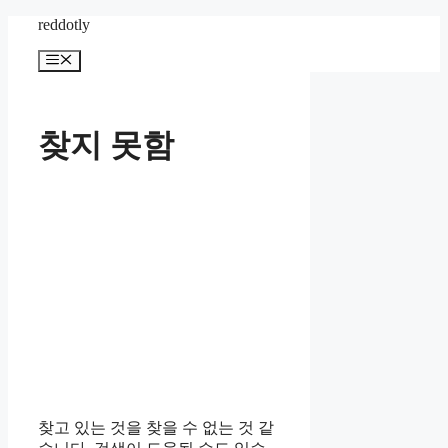
컨
reddotly
텐
메
츠
뉴
로
건
너
찾지 못함
뛰
기
찾고 있는 것을 찾을 수 없는 것 같