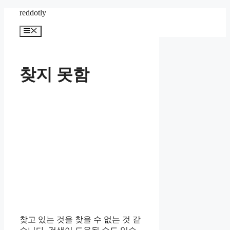
컨
reddotly
텐
메
츠
뉴
로
건
너
찾지 못함
뛰
기
찾고 있는 것을 찾을 수 없는 것 같