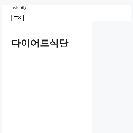
컨
reddotly
텐
메
츠
뉴
로
건
너
다이어트식단
뛰
기