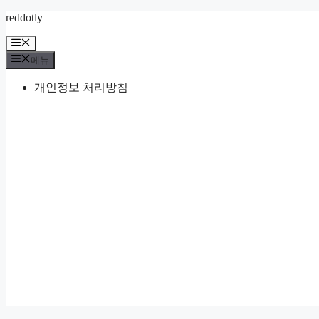
컨
reddotly
텐
메
츠
뉴
메뉴
로
건
개인정보 처리방침
너
뛰
기