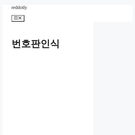
컨
reddotly
텐
메
츠
뉴
로
건
너
번호판인식
뛰
기