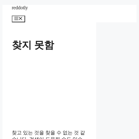
컨
reddotly
텐
메
츠
뉴
로
건
너
찾지 못함
뛰
기
찾고 있는 것을 찾을 수 없는 것 같