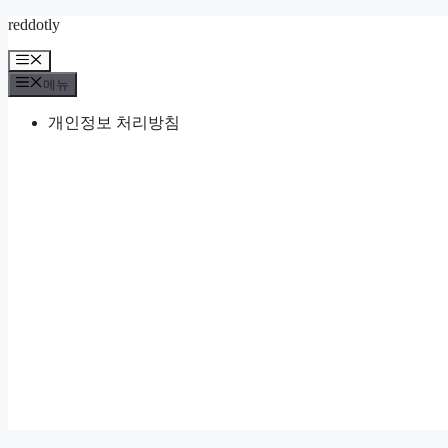
컨
reddotly
텐
메
츠
뉴
메뉴
로
건
개인정보 처리방침
너
뛰
기