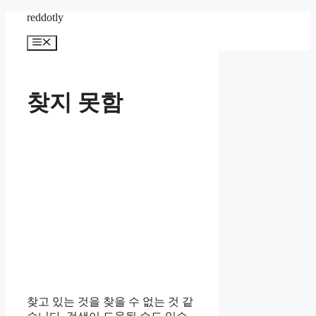
컨
reddotly
텐
메
츠
뉴
로
건
너
찾지 못함
뛰
기
찾고 있는 것을 찾을 수 없는 것 같