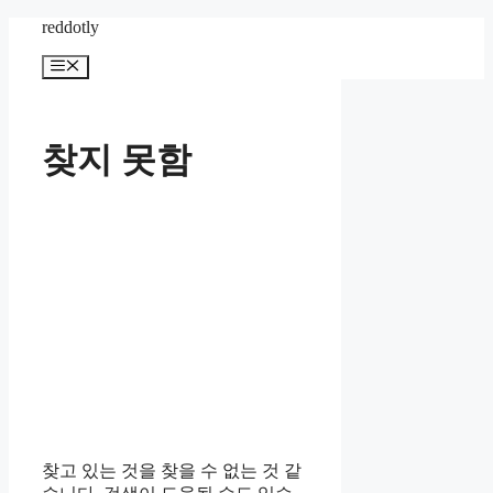
컨
reddotly
텐
메
츠
뉴
로
건
너
찾지 못함
뛰
기
찾고 있는 것을 찾을 수 없는 것 같