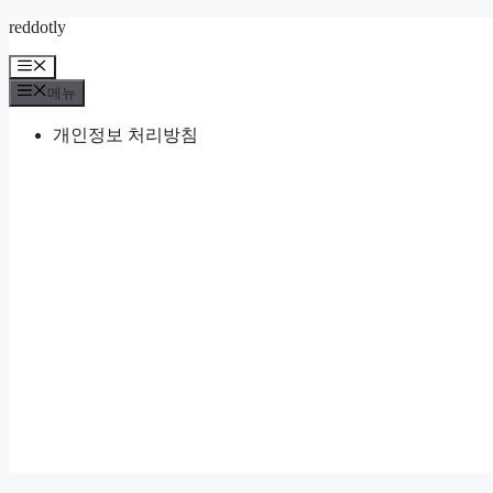
컨
reddotly
텐
메
츠
뉴
메뉴
로
건
개인정보 처리방침
너
뛰
기