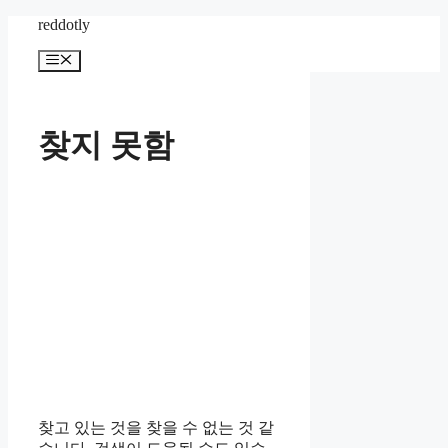
컨
reddotly
텐
메
츠
뉴
로
건
너
찾지 못함
뛰
기
찾고 있는 것을 찾을 수 없는 것 같