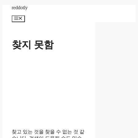
컨
reddotly
텐
메
츠
뉴
로
건
너
찾지 못함
뛰
기
찾고 있는 것을 찾을 수 없는 것 같