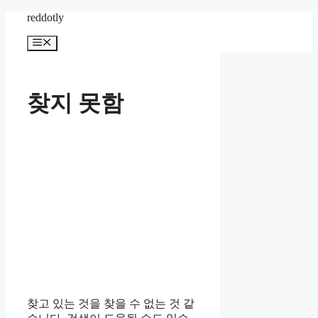
컨
reddotly
텐
메
츠
뉴
로
건
너
찾지 못함
뛰
기
찾고 있는 것을 찾을 수 없는 것 같