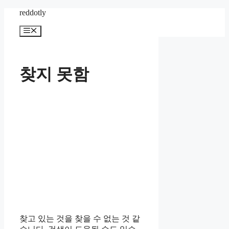
컨
reddotly
텐
메
츠
뉴
로
건
너
찾지 못함
뛰
기
찾고 있는 것을 찾을 수 없는 것 같