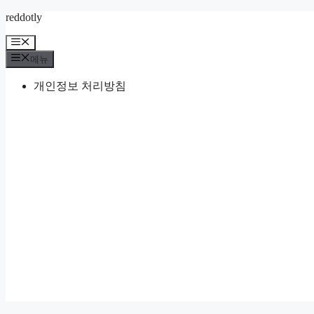
컨
reddotly
텐
메
츠
뉴
메뉴
로
건
개인정보 처리방침
너
뛰
기