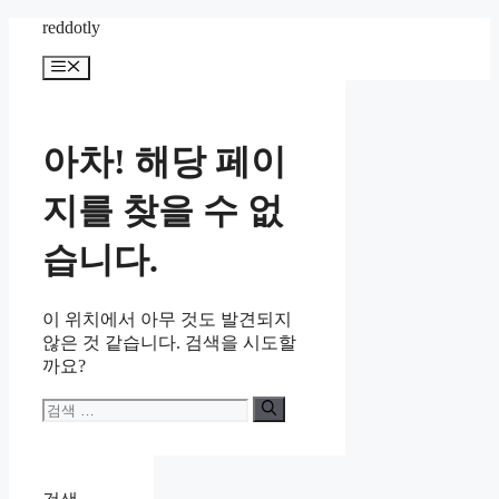
컨
reddotly
텐
메
츠
뉴
로
건
너
아차! 해당 페이
뛰
기
지를 찾을 수 없
습니다.
이 위치에서 아무 것도 발견되지
않은 것 같습니다. 검색을 시도할
까요?
검
색: